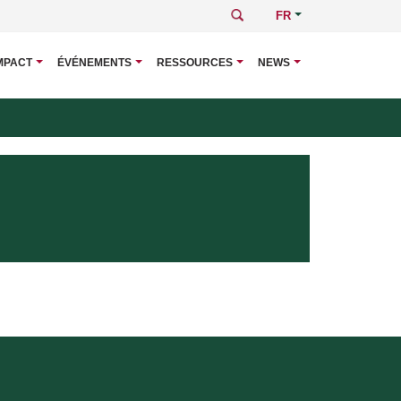
Rechercher
Select
your
language
MPACT
ÉVÉNEMENTS
RESSOURCES
NEWS
Navigati
principal