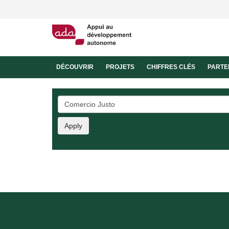
Aller
au
contenu
principal
Navigation
DÉCOUVRIR
PROJETS
CHIFFRES CLÉS
PARTE
SSNUP