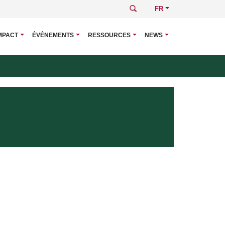
Rechercher
Select
your
language
MPACT
ÉVÉNEMENTS
RESSOURCES
NEWS
Navigati
principal