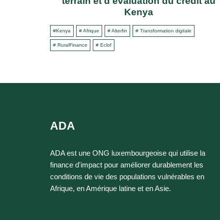
terrain et d'évaluation du crédit au
Kenya
#Kenya
# Afrique
# Alterfin
# Transformation digitale
# RuralFinance
# Eclof
ADA
ADA est une ONG luxembourgeoise qui utilise la
finance d'impact pour améliorer durablement les
conditions de vie des populations vulnérables en
Afrique, en Amérique latine et en Asie.