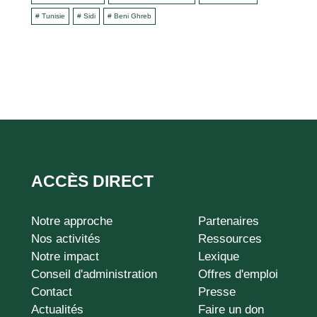
# Tunisie
# Sidi
# Beni Ghreb
ACCÈS DIRECT
Notre approche
Partenaires
ADA-
Nos activités
Ressources
footer
Notre impact
Lexique
Conseil d'administration
Offres d'emploi
Contact
Presse
Actualités
Faire un don