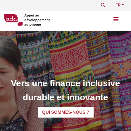
Aller
Rechercher
Select
au
your
contenu
languag
principal
Vers une finance inclusive
durable et innovante
QUI SOMMES-NOUS ?