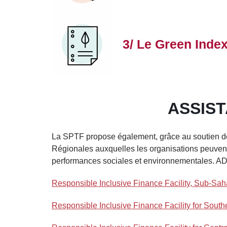
Image
Title
3/ Le Green Inde
Body
ASSIS
La SPTF propose également, grâce au soutien de 
Régionales auxquelles les organisations peuven
performances sociales et environnementales. ADA
Responsible Inclusive Finance Facility, Sub-Sa
Responsible Inclusive Finance Facility for Sout