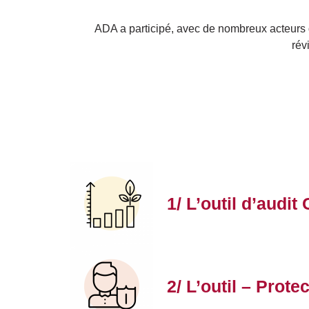
ADA a participé, avec de nombreux acteurs d
rév
Image
Title
1/ L’outil d’audi
Image
Title
2/ L’outil – Prote