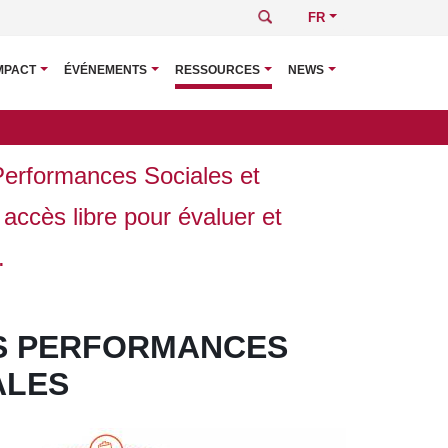
Rechercher
Select
your
language
MPACT
ÉVÉNEMENTS
RESSOURCES
NEWS
Navigati
principal
Performances Sociales et
accès libre pour évaluer et
n.
ES PERFORMANCES
ALES