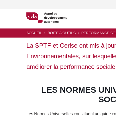
Aller
au
contenu
principal
ACCUEIL
BOITE A OUTILS
PERFORMANCE SOC
Fil
d'Ariane
La SPTF et Cerise ont mis à jou
Environnementales, sur lesquelles
améliorer la performance sociale
LES NORMES UNI
SOC
Les Normes Universelles constituent un guide com