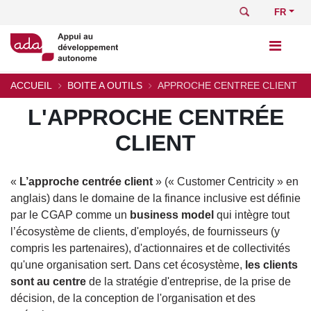
Aller
Rechercher
Select
au
your
contenu
languag
principal
ACCUEIL
BOITE A OUTILS
APPROCHE CENTREE CLIENT
Fil
L'APPROCHE CENTRÉE
Body
d'Ariane
CLIENT
«
L’approche centrée client
» (« Customer Centricity » en
anglais) dans le domaine de la finance inclusive est définie
par le CGAP comme un
business model
qui intègre tout
l’écosystème de clients, d'employés, de fournisseurs (y
compris les partenaires), d'actionnaires et de collectivités
qu'une organisation sert. Dans cet écosystème,
les clients
sont au centre
de la stratégie d'entreprise, de la prise de
décision, de la conception de l'organisation et des