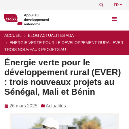
Aller
Rechercher
Select
au
your
contenu
languag
principal
ACCUEIL
BLOG ACTUALITES ADA
Fil
ENERGIE VERTE POUR LE DEVELOPPEMENT RURAL EVER
d'Ariane
TROIS NOUVEAUX PROJETS AU
Énergie verte pour le
développement rural (EVER)
: trois nouveaux projets au
Sénégal, Mali et Bénin
26 mars 2025
Actualités