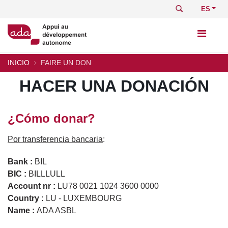
Pasar
Buscar
Select
al
your
contenido
languag
principal
INICIO
FAIRE UN DON
Sobrescribir
HACER UNA DONACIÓN
enlaces
de
¿Cómo donar?
ayuda
Por transferencia bancaria
:
a
Bank :
BIL
la
BIC :
BILLLULL
navegación
Account nr :
LU78 0021 1024 3600 0000
Country :
LU - LUXEMBOURG
Name :
ADA ASBL