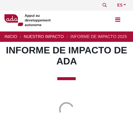
Pasar
Buscar
Select
al
your
contenido
languag
principal
INICIO
NUESTRO IMPACTO
INFORME DE IMPACTO 2025
Sobrescribir
INFORME DE IMPACTO DE
enlaces
ADA
de
ayuda
a
la
navegación