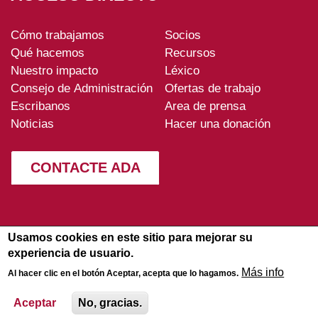
Cómo trabajamos
Socios
ADA-
Qué hacemos
Recursos
footer
Nuestro impacto
Léxico
Consejo de Administración
Ofertas de trabajo
Escribanos
Area de prensa
Noticias
Hacer una donación
CONTACTE ADA
Usamos cookies en este sitio para mejorar su
experiencia de usuario.
Más info
Al hacer clic en el botón Aceptar, acepta que lo hagamos.
Aviso legal
-
Politica de
© 2026
privacidad
-
Map del sitio
ADA
Aceptar
No, gracias.