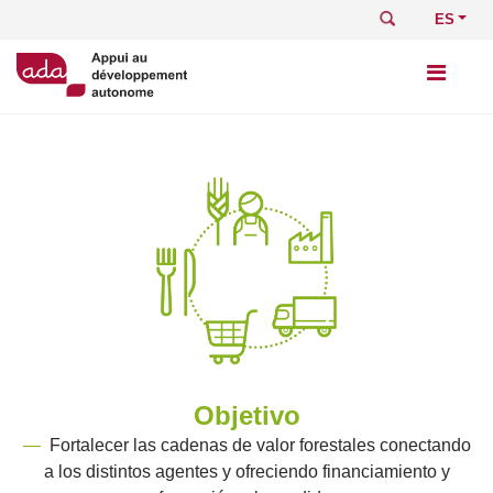
Pasar
Buscar
Select
al
your
contenido
languag
principal
Objetivo
—
Fortalecer las cadenas de valor forestales conectando
a los distintos agentes y ofreciendo financiamiento y