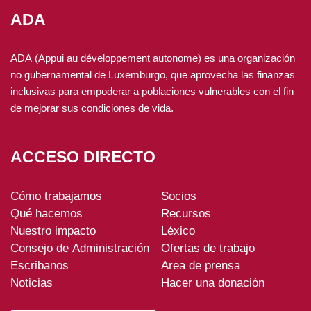
actividades económicas basadas en una gestión forestal
ADA
sostenible y legal, preservando a la vez la biodiversidad.
ADA (Appui au développement autonome) es una organización
no gubernamental de Luxemburgo, que aprovecha las finanzas
inclusivas para empoderar a poblaciones vulnerables con el fin
de mejorar sus condiciones de vida.
ACCESO DIRECTO
Cómo trabajamos
Socios
ADA-
Qué hacemos
Recursos
footer
Nuestro impacto
Léxico
Consejo de Administración
Ofertas de trabajo
Escribanos
Area de prensa
Noticias
Hacer una donación